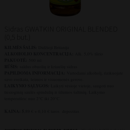
Sidras GWATKIN ORIGINAL BLENDED
(0,5 but.)
KILMĖS ŠALIS:
Didžioji Britanija
ALKOHOLIO KONCENTRACIJA:
Alk. 5,0% tūrio
PAKUOTĖ:
500 ml
RŪŠIS:
saldus obuolių ir kriaušių sidras
PAPILDOMA INFORMACIJA:
Vartodami alkoholį, rizikuojate
savo sveikata, šeimos ir visuomenės gerove.
LAIKYMO SĄLYGOS:
Laikyti vėsioje vietoje, saugoti nuo
tiesioginių saulės spindulių ir šilumos šaltinių. Laikymo
temperatūra: nuo 2°C iki 20°C.
KAINA: 5
,89 € + 0,10 € taros depozitas