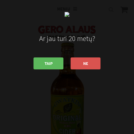
MENIU
Ar jau turi 20 metų?
TAIP
NE