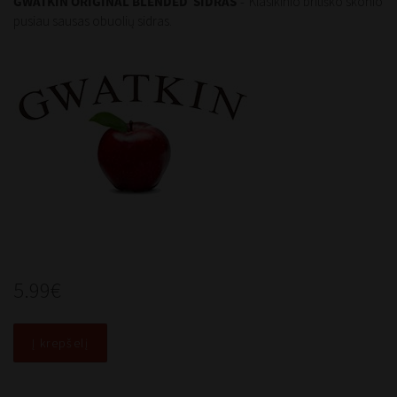
-
GWATKIN ORIGINAL BLENDED SIDRAS
Klasikinio britiško skonio
pusiau sausas obuolių sidras.
5.99€