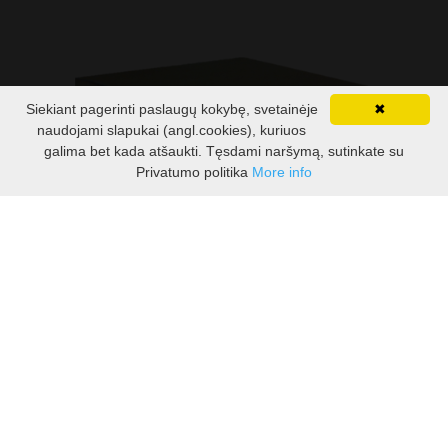
Siekiant pagerinti paslaugų kokybę, svetainėje
✖
naudojami slapukai (angl.cookies), kuriuos
galima bet kada atšaukti. Tęsdami naršymą, sutinkate su
Privatumo politika
More info
Kontaktai
Pirkimo taisyklės
Privatumo politika
Grąžinimo taisyklės
Atsisakymas