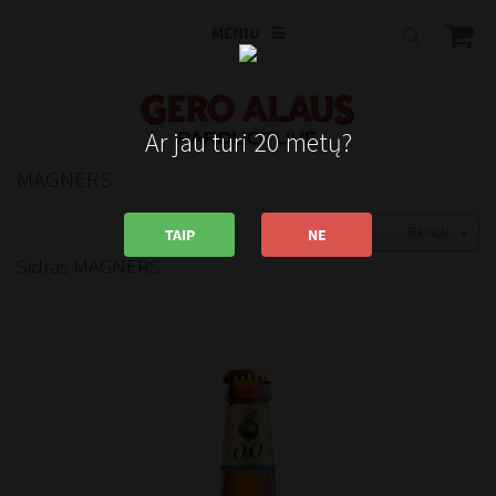
MENIU
Ar jau turi 20 metų?
MAGNERS
Rikiuoti
TAIP
NE
Sidras MAGNERS