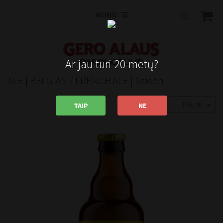
MENIU
Ar jau turi 20 metų?
ALE | BELGIAN / FRENCH ALE | Saison
Rikiuoti
TAIP
NE