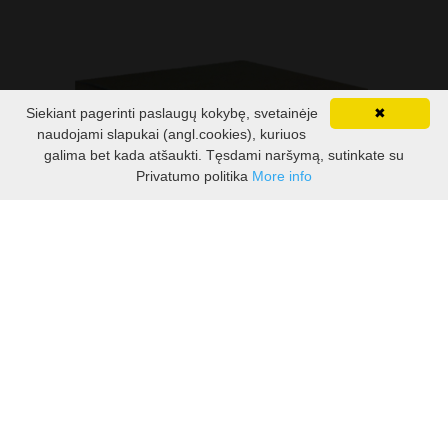
Siekiant pagerinti paslaugų kokybę, svetainėje
✖
naudojami slapukai (angl.cookies), kuriuos
galima bet kada atšaukti. Tęsdami naršymą, sutinkate su
Privatumo politika
More info
Kontaktai
Pirkimo taisyklės
Privatumo politika
Grąžinimo taisyklės
Atsisakymas