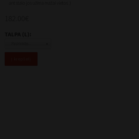
ant stalo jos užima mažai vietos :)
182.00€
TALPA (L):
Pasirinkite...