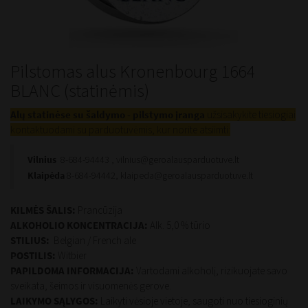
Pilstomas alus Kronenbourg 1664
BLANC (statinėmis)
Alų statinėse su šaldymo - pilstymo įranga
užsisakykite tiesiogiai
kontaktuodami su parduotuvėmis, kur norite atsiimti:
Vilnius
8-684-94443 ,
vilnius@geroalausparduotuve.lt
Klaipėda
8-684-94442,
klaipeda@geroalausparduotuve.lt
KILMĖS ŠALIS:
Prancūzija
ALKOHOLIO KONCENTRACIJA:
Alk. 5,0 % tūrio
STILIUS:
Belgian / French ale
POSTILIS:
Witbier
PAPILDOMA INFORMACIJA:
Vartodami alkoholį, rizikuojate savo
sveikata, šeimos ir visuomenės gerove.
LAIKYMO SĄLYGOS:
Laikyti vėsioje vietoje, saugoti nuo tiesioginių