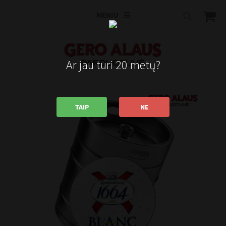
MENIU
Ar jau turi 20 metų?
TAIP
NE