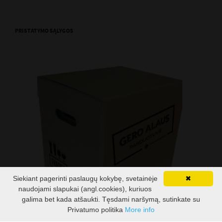
PRISTATYMO SĄLYGOS
Siekiant pagerinti paslaugų kokybę, svetainėje
✖
naudojami slapukai (angl.cookies), kuriuos
galima bet kada atšaukti. Tęsdami naršymą, sutinkate su
Privatumo politika
More info