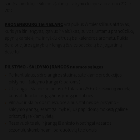
saulės spindulių ir šilumos šaltinių. Laikymo temperatūra: nuo 2°C iki
20°C.
KRONENBOURG 1664 BLANC
yra puikus Witbier stiliaus atstovas,
kuris yra itin lengvas, gaivus ir vaisiškas, su vos juntamu prancūziškų
apynių karstelėjimu ir ryškiu citrusų bei kalendros aromatu. Puikiai
dera prie jūros gėrybių ir lengvų žuvies patiekalų bei jogurtinių
desertų!
PILSTYMO - ŠALDYMO
ĮRANGOS nuomos sąlygos
Perkant alaus, sidro ar giros statinę, suteikiame produkcijos
pilstymo – šaldymo įrangą (3 paroms ).
Už įrangą ir statines imamas užstatas po 25 € už kiekvieną vienetą,
kuris atiduodamas grąžinus įrangą ir statines
Vilniaus ir Klaipėdos miestuose alaus statines bei pilstymo -
šaldymo įrangą, esant galimybei, už papildomą mokestį galime
pristatyti į reikiamą vietą.
Rezervuokite alų ir įrangą iš anksto (ypatingai vasaros
sezonu!), skambindami
parduotuvių telefonais
.