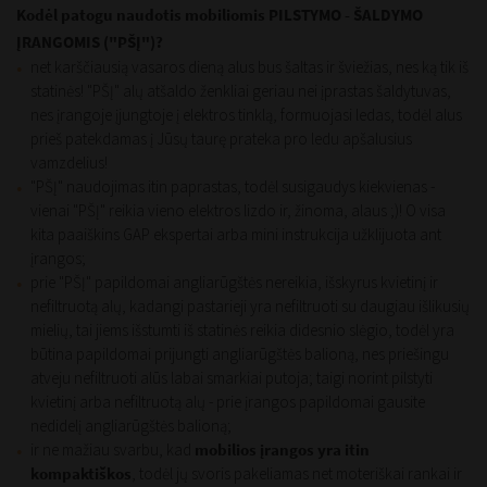
Kodėl patogu naudotis mobiliomis PILSTYMO - ŠALDYMO
ĮRANGOMIS ("PŠĮ")?
net karščiausią vasaros dieną alus bus šaltas ir šviežias, nes ką tik iš
statinės! "PŠĮ" alų atšaldo ženkliai geriau nei įprastas šaldytuvas,
nes įrangoje įjungtoje į elektros tinklą, formuojasi ledas, todėl alus
prieš patekdamas į Jūsų taurę prateka pro ledu apšalusius
vamzdelius!
"PŠĮ" naudojimas itin paprastas, todėl susigaudys kiekvienas -
vienai "PŠĮ" reikia vieno elektros lizdo ir, žinoma, alaus ;)! O visa
kita paaiškins GAP ekspertai arba mini instrukcija užklijuota ant
įrangos;
prie "PŠĮ" papildomai angliarūgštės nereikia, išskyrus kvietinį ir
nefiltruotą alų, kadangi pastarieji yra nefiltruoti su daugiau išlikusių
mielių, tai jiems išstumti iš statinės reikia didesnio slėgio, todėl yra
būtina papildomai prijungti angliarūgštės balioną, nes priešingu
atveju nefiltruoti alūs labai smarkiai putoja; taigi norint pilstyti
kvietinį arba nefiltruotą alų - prie įrangos papildomai gausite
nedidelį angliarūgštės balioną;
ir ne mažiau svarbu, kad
mobilios įrangos yra itin
kompaktiškos
, todėl jų svoris pakeliamas net moteriškai rankai ir