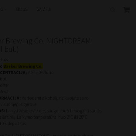
US
MIDUS
GAIVIEJI
er Brewing Co. NIGHTDREAM
l but.)
etuva
:
Basker Brewing Co.
CENTRACIJA:
Alk. 5,0% tūrio
but.
orter
Stout
ORMACIJA:
Vartodami alkoholį, rizikuojate savo
r visuomenės gerove.
OS:
Laikyti vėsioje vietoje, saugoti nuo tiesioginių saulės
s šaltinių. Laikymo temperatūra: nuo 2°C iki 20°C.
,10 € depozitas