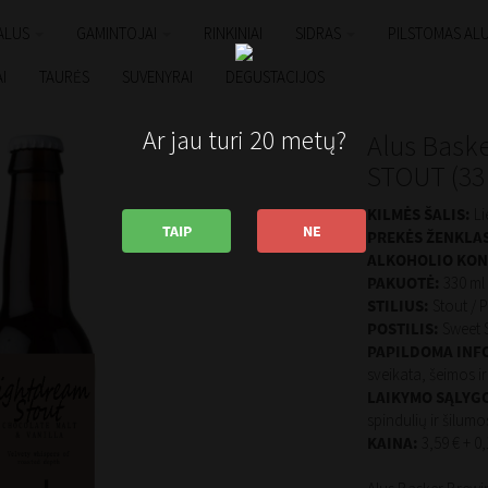
ALUS
GAMINTOJAI
RINKINIAI
SIDRAS
PILSTOMAS AL
I
TAURĖS
SUVENYRAI
DEGUSTACIJOS
Ar jau turi 20 metų?
Alus Bask
STOUT (33 
KILMĖS ŠALIS:
Li
TAIP
NE
PREKĖS ŽENKLAS
ALKOHOLIO KON
PAKUOTĖ:
330 ml 
STILIUS:
Stout / P
POSTILIS:
Sweet 
PAPILDOMA INF
sveikata, šeimos i
LAIKYMO SĄLYG
spindulių ir šilumo
KAINA:
3,59 € + 0