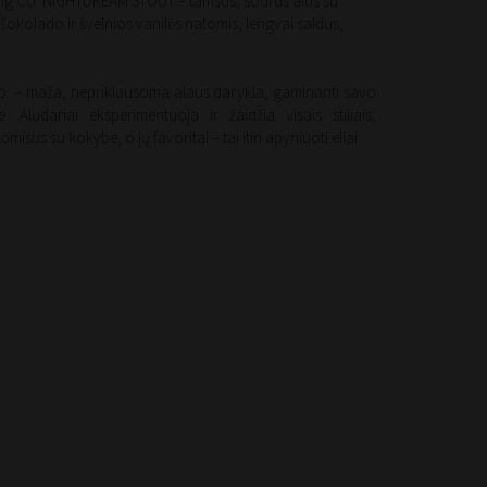
ng Co. NIGHTDREAM STOUT – tamsus, sodrus alus su
 šokolado ir švelnios vanilės natomis, lengvai saldus,
. – maža, nepriklausoma alaus darykla, gaminanti savo
e. Aludariai eksperimentuoja ir žaidžia visais stiliais,
omisus su kokybe, o jų favoritai – tai itin apyniuoti eliai.