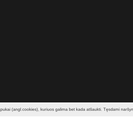
apukai (angl.cookies), kuriuos galima bet kada atšaukti. Tęsdami naršy