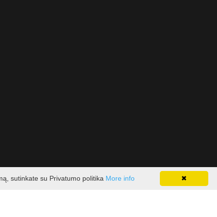
mą, sutinkate su Privatumo politika
More info
✖