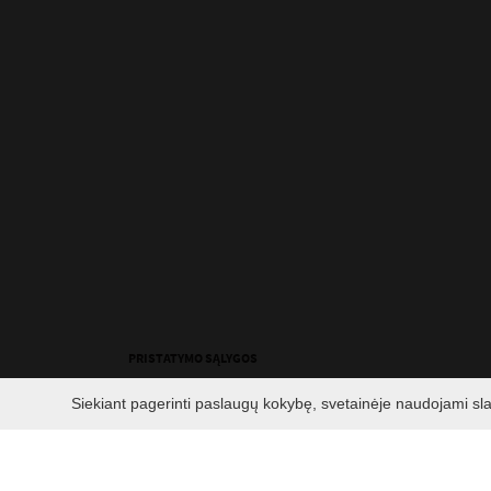
PRISTATYMO SĄLYGOS
Siekiant pagerinti paslaugų kokybę, svetainėje naudojami sl