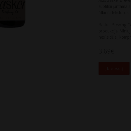
Alus Basker Brewi
subtiliai juntamais
šilkinės tekstūros
Basker Brewing Co
produkciją Vilniuj
nesileidžia į kompr
3.69€