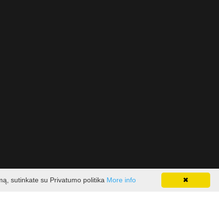
mą, sutinkate su Privatumo politika
More info
✖