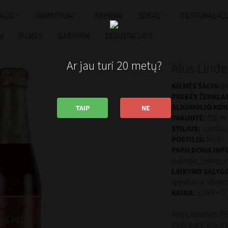
ALUS
GAMINTOJAI
RINKINIAI
SIDRAS
PILSTOMAS AL
I
TAURĖS
SUVENYRAI
DEGUSTACIJOS
Ar jau turi 20 metų?
Alus Lind
KILMĖS ŠALIS:
Be
PREKĖS ŽENKLA
ALKOHOLIO KON
TAIP
NE
PAKUOTĖ:
250 ml
STILIUS:
Lambic
POSTILIS:
Fruit
PAPILDOMA INF
sveikata, šeimos i
LAIKYMO SĄLYG
spindulių ir šilumo
KAINA:
3,19 € + 0
Alus Lindemans PE
balta puta, pakank