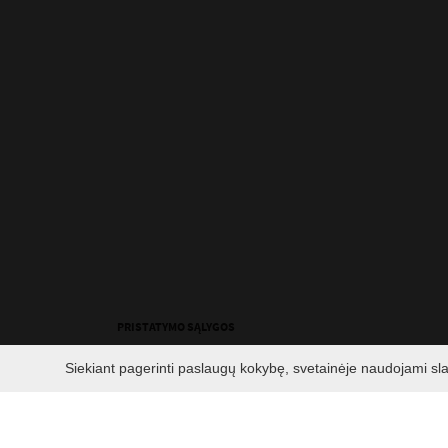
PRISTATYMO SĄLYGOS
Siekiant pagerinti paslaugų kokybę, svetainėje naudojami sl