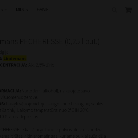
US
MIDUS
GAIVIEJI
emans PECHERESSE (0,25 l but.)
lgija
S:
Lindemans
CENTRACIJA:
Alk. 2,5% tūrio
ORMACIJA:
Vartodami alkoholį, rizikuojate savo
r visuomenės gerove.
OS:
Laikyti vėsioje vietoje, saugoti nuo tiesioginių saulės
s šaltinių. Laikymo temperatūra: nuo 2°C iki 20°C.
,10 € taros depozitas
CHERESSE – skaisčiai geltonos spalvos alus su standžia
amai tirštas ir itin aromatingas, kuriame puikiai sužaidžia