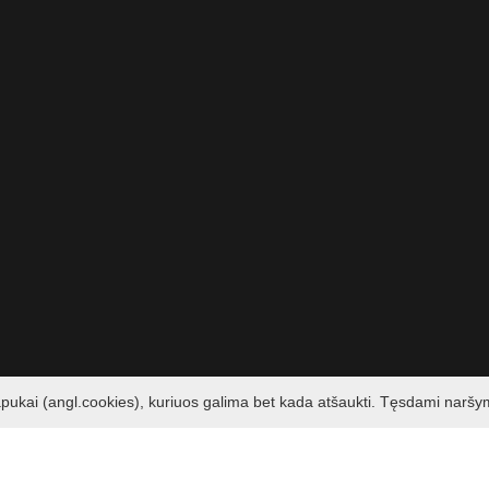
apukai (angl.cookies), kuriuos galima bet kada atšaukti. Tęsdami naršy