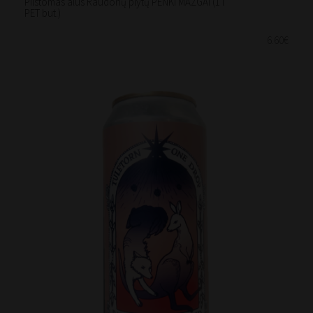
Pilstomas alus Raudonų plytų PENKI MAZGAI (1 l
PET but.)
6.60€