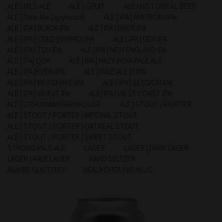
ALE | MILD ALE
ALE | GRUIT
ALE I HISTORICAL BEER
ALE | Pale Ale (apyniuoti)
ALE | IPA | AMERICAN IPA
ALE | IPA | BLACK IPA
ALE | IPA | BRUT IPA
ALE | IPA | COLD (HYBRID) IPA
ALE | IPA | DDH IPA
ALE | IPA | TDH IPA
ALE | IPA | NEW ENGLAND IPA
ALE | IPA| QDH
ALE | IPA | HAZY INDIA PALE ALE
ALE | IPA |KVEIK IPA
ALE | PALE ALE | LIPA
ALE | IPA | MILKSHAKE IPA
ALE | IPA | SESSION IPA
ALE | IPA | WHEAT IPA
ALE| IPA | WEST COAST IPA
ALE | LITHUANIAN FARMHOUSE
ALE | STOUT / PORTER
ALE | STOUT / PORTER | IMPERIAL STOUT
ALE | STOUT / PORTER | OATMEAL STOUT
ALE | STOUT / PORTER | SWEET STOUT
STRONG PALE ALE
LAGER
LAGER | DARK LAGER
LAGER | PALE LAGER
HARD SELTZER
Alus BE GLIUTENO
NEALKOHOLINIS ALUS