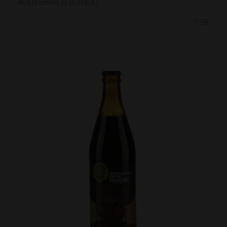
Alus Dundulis 31 (0,5 l but.)
3.59€