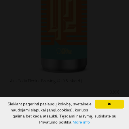
Alus Sofia Electric Brewing 42 (0,5 l skard.)
3.89€
Siekiant pagerinti paslaugų kokybę, svetainėje
✖
naudojami slapukai (angl.cookies), kuriuos
galima bet kada atšaukti. Tęsdami naršymą, sutinkate su
Privatumo politika
More info