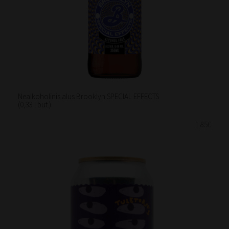
Nealkoholinis alus Brooklyn SPECIAL EFFECTS
(0,33 l but.)
1.85€