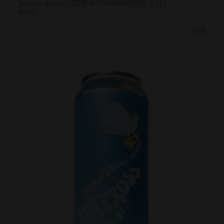
Sakiškės Brewery GOSE WITH RASPBERRIES (0,33 l
skard.)
3.59€