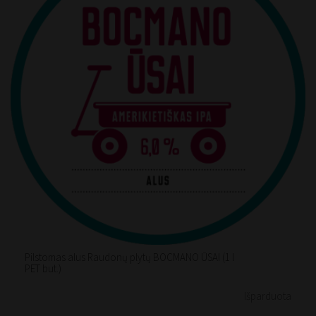
Pilstomas alus Raudonų plytų BOCMANO ŪSAI (1 l
PET but.)
Išparduota