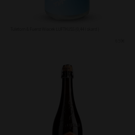
Tuletorn & Fuerst Wiacek LUFTKUSS (0,44 l skard.)
6.59€