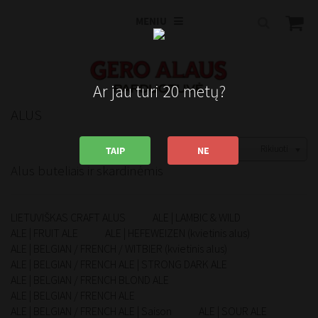
MENIU
Ar jau turi 20 metų?
ALUS
Rikiuoti
TAIP
NE
Alus buteliais ir skardinėmis
LIETUVIŠKAS CRAFT ALUS
ALE | LAMBIC & WILD
ALE | FRUIT ALE
ALE | HEFEWEIZEN (kvietinis alus)
ALE | BELGIAN / FRENCH / WITBIER (kvietinis alus)
ALE | BELGIAN / FRENCH ALE | STRONG DARK ALE
ALE | BELGIAN / FRENCH BLOND ALE
ALE | BELGIAN / FRENCH ALE
ALE | BELGIAN / FRENCH ALE | Saison
ALE | SOUR ALE